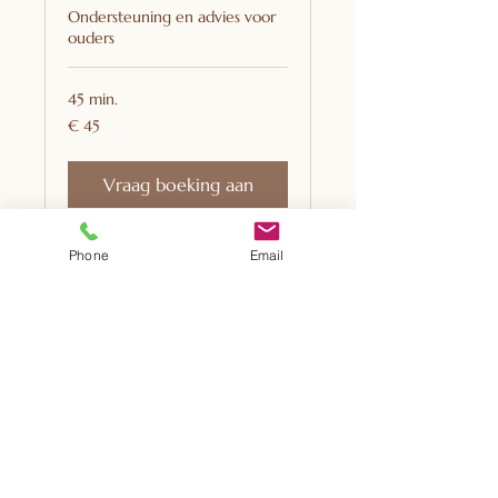
Ondersteuning en advies voor
ouders
45 min.
45
€ 45
euro
Vraag boeking aan
Phone
Email
Kim Kindercoach
06-41770645
kimkindercoachpraktijk@gmail.com